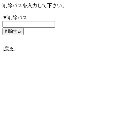
削除パスを入力して下さい。
▼削除パス
[
戻る
]