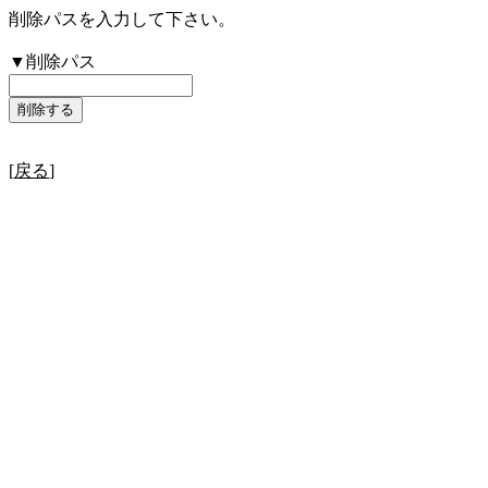
削除パスを入力して下さい。
▼削除パス
[
戻る
]