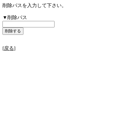
削除パスを入力して下さい。
▼削除パス
[
戻る
]