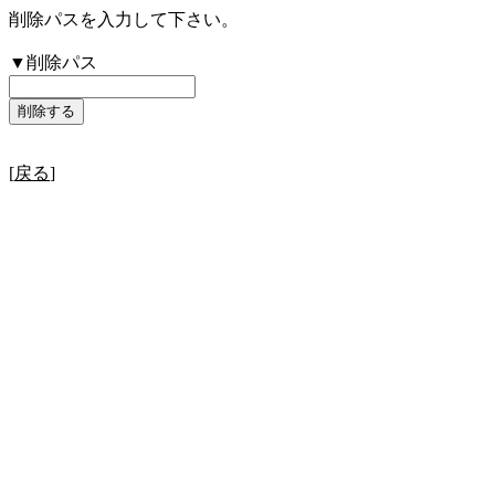
削除パスを入力して下さい。
▼削除パス
[
戻る
]